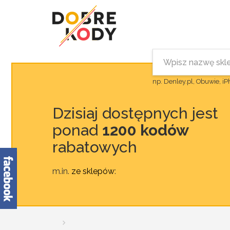
np. Denley.pl, Obuwie, i
Dzisiaj dostępnych jest
ponad
1200 kodów
rabatowych
m.in.
ze sklepów
: