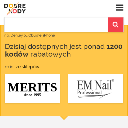
np. Denley.pl, Obuwie, iPhone
Dzisiaj dostępnych jest ponad
1200
kodów
rabatowych
m.in.
ze sklepów
: