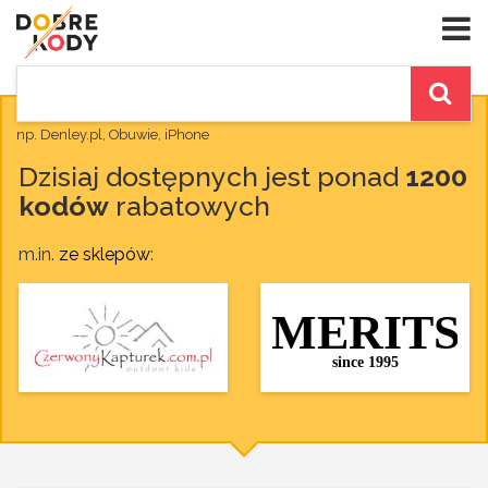
np. Denley.pl, Obuwie, iPhone
Dzisiaj dostępnych jest ponad
1200
kodów
rabatowych
m.in.
ze sklepów
: