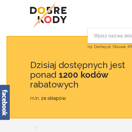
np. Denley.pl, Obuwie, i
Dzisiaj dostępnych jest
ponad
1200 kodów
rabatowych
m.in.
ze sklepów
: