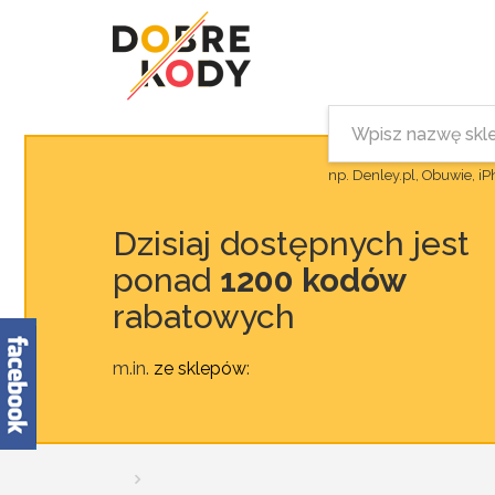
np. Denley.pl, Obuwie, i
Dzisiaj dostępnych jest
ponad
1200 kodów
rabatowych
m.in.
ze sklepów
: