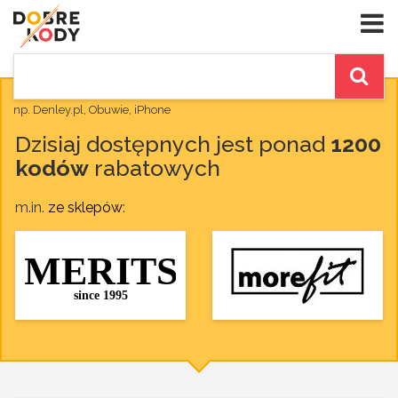
np. Denley.pl, Obuwie, iPhone
Dzisiaj dostępnych jest ponad
1200
kodów
rabatowych
m.in.
ze sklepów
: