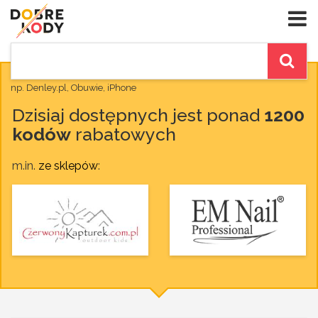
np. Denley.pl, Obuwie, iPhone
Dzisiaj dostępnych jest ponad
1200
kodów
rabatowych
m.in.
ze sklepów
: