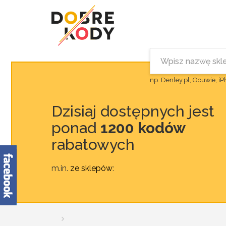
np. Denley.pl, Obuwie, i
Dzisiaj dostępnych jest
ponad
1200 kodów
rabatowych
m.in.
ze sklepów
: