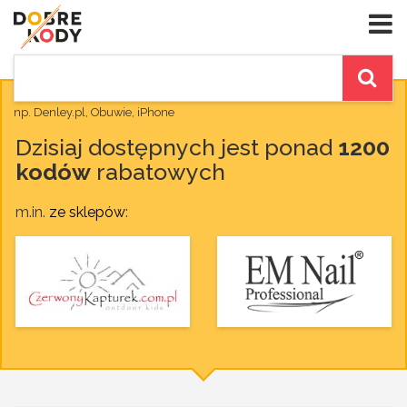
np. Denley.pl, Obuwie, iPhone
Dzisiaj dostępnych jest ponad
1200
kodów
rabatowych
m.in.
ze sklepów
: