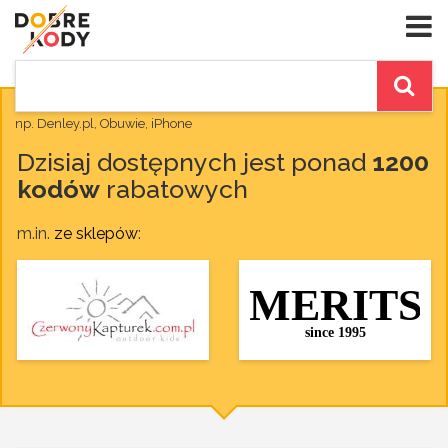
np. Denley.pl, Obuwie, iPhone
Dzisiaj dostępnych jest ponad
1200
kodów
rabatowych
m.in.
ze sklepów
: