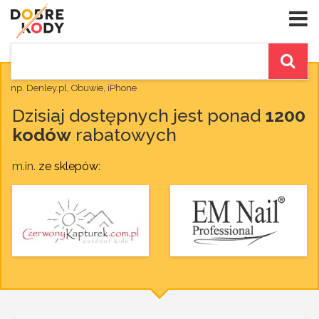
np. Denley.pl, Obuwie, iPhone
Dzisiaj dostępnych jest ponad
1200
kodów
rabatowych
m.in.
ze sklepów
: