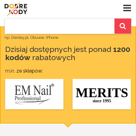
np. Denley.pl, Obuwie, iPhone
Dzisiaj dostępnych jest ponad
1200
kodów
rabatowych
m.in.
ze sklepów
: