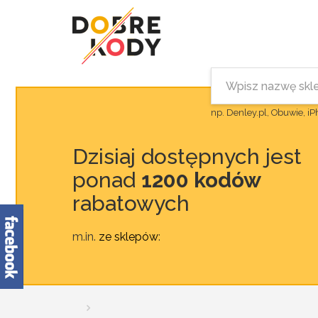
np. Denley.pl, Obuwie, i
Dzisiaj dostępnych jest
ponad
1200 kodów
rabatowych
m.in.
ze sklepów
: