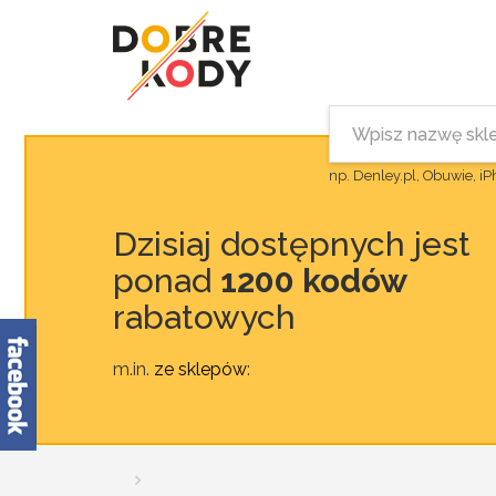
np. Denley.pl, Obuwie, i
Dzisiaj dostępnych jest
ponad
1200 kodów
rabatowych
m.in.
ze sklepów
: