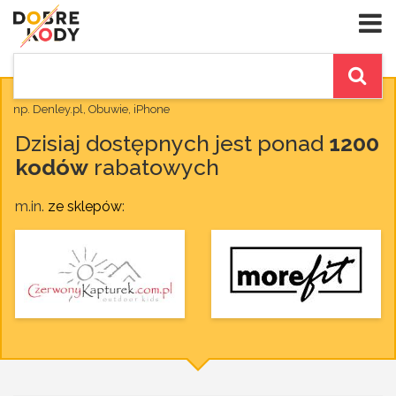
np. Denley.pl, Obuwie, iPhone
Dzisiaj dostępnych jest ponad
1200
kodów
rabatowych
m.in.
ze sklepów
: