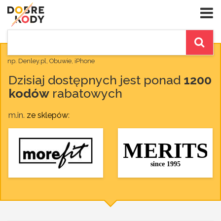
np. Denley.pl, Obuwie, iPhone
Dzisiaj dostępnych jest ponad
1200
kodów
rabatowych
m.in.
ze sklepów
: