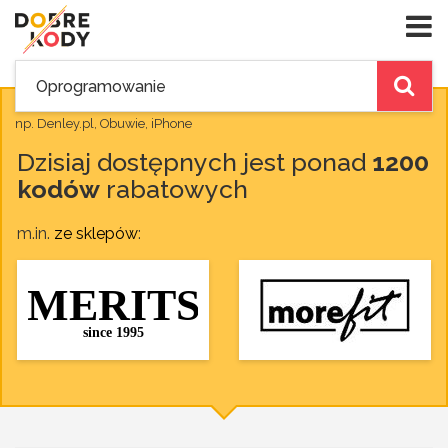
np. Denley.pl, Obuwie, iPhone
Dzisiaj dostępnych jest ponad
1200
kodów
rabatowych
m.in.
ze sklepów
: