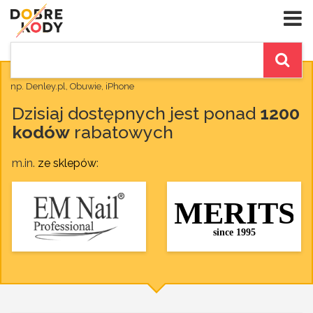
np. Denley.pl, Obuwie, iPhone
Dzisiaj dostępnych jest ponad
1200
kodów
rabatowych
m.in.
ze sklepów
: