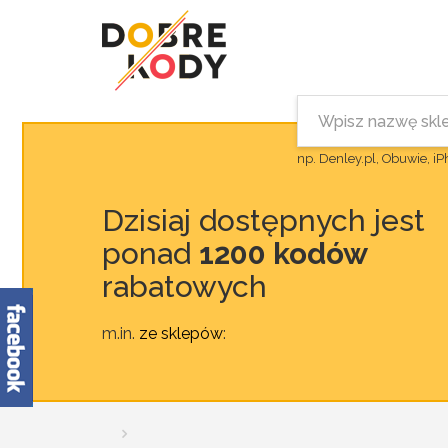
np. Denley.pl, Obuwie, i
Dzisiaj dostępnych jest
ponad
1200 kodów
rabatowych
m.in.
ze sklepów
: